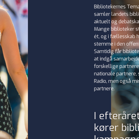
Bibliotekernes Te
samler landets bibl
aktuelt og debatsk
Mange biblioteker s
ét, og i fællesskab 
stemme i den offent
Samtidig får bibliot
at indgå samarbejd
forskellige partnere
nationale partnere
Radio, men også mi
partnere.
I efterår
kører bib