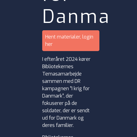
Danmark
Hent materialer, login
her
I efteråret 2024 kører
Bibliotekernes
Temasamarbejde
sammen med DR
kampagnen ”I krig for
Danmark”, der
fokuserer på de
soldater, der er sendt
ud for Danmark og
deres familier.