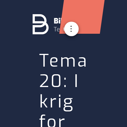
Login
Tema
20: I
krig
for