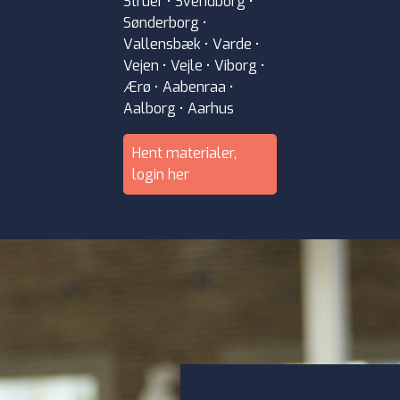
Struer • Svendborg •
Sønderborg •
Vallensbæk • Varde •
Vejen • Vejle • Viborg •
Ærø • Aabenraa •
Aalborg • Aarhus
Hent materialer,
login her