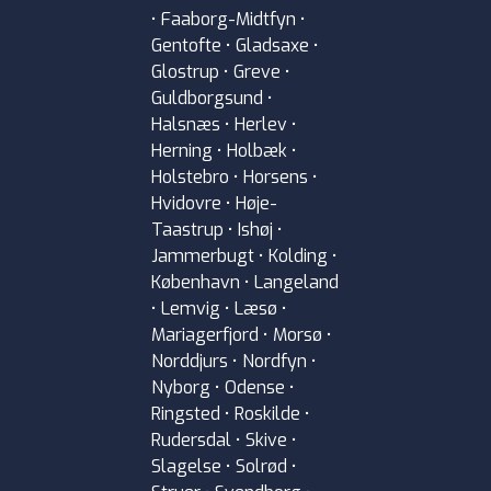
• Faaborg-Midtfyn •
Gentofte • Gladsaxe •
Glostrup • Greve •
Guldborgsund •
Halsnæs • Herlev •
Herning • Holbæk •
Holstebro • Horsens •
Hvidovre • Høje-
Taastrup • Ishøj •
Jammerbugt • Kolding •
København • Langeland
• Lemvig • Læsø •
Mariagerfjord • Morsø •
Norddjurs • Nordfyn •
Nyborg • Odense •
Ringsted • Roskilde •
Rudersdal • Skive •
Slagelse • Solrød •